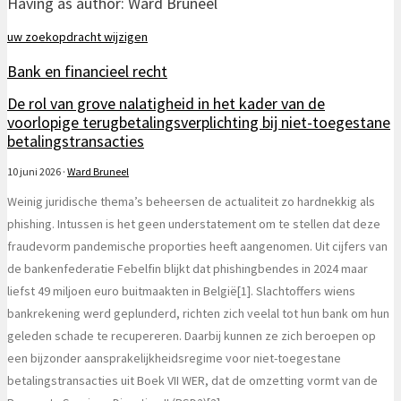
Having as author:
Ward Bruneel
uw zoekopdracht wijzigen
Bank en financieel recht
De rol van grove nalatigheid in het kader van de
voorlopige terugbetalingsverplichting bij niet-toegestane
betalingstransacties
10 juni 2026
·
Ward Bruneel
Weinig juridische thema’s beheersen de actualiteit zo hardnekkig als
phishing. Intussen is het geen understatement om te stellen dat deze
fraudevorm pandemische proporties heeft aangenomen. Uit cijfers van
de bankenfederatie Febelfin blijkt dat phishingbendes in 2024 maar
liefst 49 miljoen euro buitmaakten in België[1]. Slachtoffers wiens
bankrekening werd geplunderd, richten zich veelal tot hun bank om hun
geleden schade te recupereren. Daarbij kunnen ze zich beroepen op
een bijzonder aansprakelijkheidsregime voor niet-toegestane
betalingstransacties uit Boek VII WER, dat de omzetting vormt van de