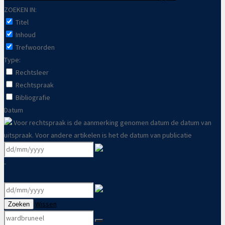
ZOEKEN IN:
Titel
Inhoud
Trefwoorden
Type:
Rechtsleer
Rechtspraak
Bibliografie
Datum
Voor rechtspraak is de aanmerking genomen datum de datum van
uitspraak. Voor andere artikelen is het de datum van publicatie
-
Wissen
Zoeken