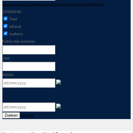
Geavanceerd zoeken
Geavanceerd zoeken dichtklappen
ZOEKEN IN:
Titel
Inhoud
Authors
Publicatie nummer
Jaar
Datum
-
Wissen
Zoeken