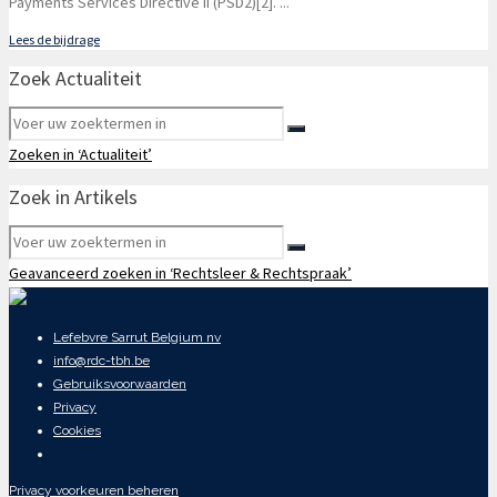
Payments Services Directive II (PSD2)[2].
...
Lees de bijdrage
Zoek Actualiteit
Zoeken in ‘Actualiteit’
Zoek in Artikels
Geavanceerd zoeken in ‘Rechtsleer & Rechtspraak’
Lefebvre Sarrut Belgium nv
info@rdc-tbh.be
Gebruiksvoorwaarden
Privacy
Cookies
Privacy voorkeuren beheren