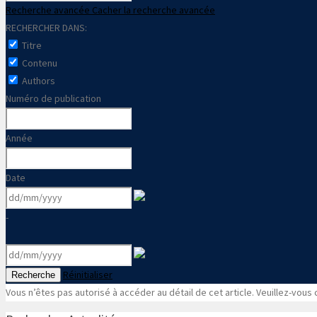
Recherche avancée
Cacher la recherche avancée
RECHERCHER DANS:
Titre
Contenu
Authors
Numéro de publication
Année
Date
-
Réinitialiser
Recherche
Vous n’êtes pas autorisé à accéder au détail de cet article. Veuillez-vous