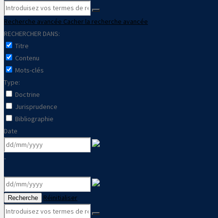
Recherche avancée
Cacher la recherche avancée
RECHERCHER DANS:
Titre
Contenu
Mots-clés
Type:
Doctrine
Jurisprudence
Bibliographie
Date
-
Réinitialiser
Recherche