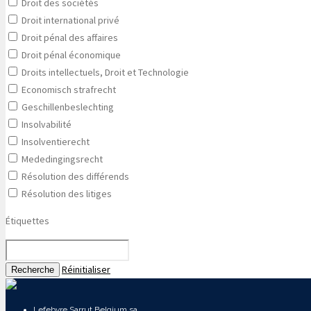
Droit des sociétés
Droit international privé
Droit pénal des affaires
Droit pénal économique
Droits intellectuels, Droit et Technologie
Economisch strafrecht
Geschillenbeslechting
Insolvabilité
Insolventierecht
Mededingingsrecht
Résolution des différends
Résolution des litiges
Étiquettes
Réinitialiser
Recherche
Lefebvre Sarrut Belgium sa