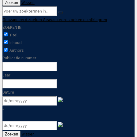
Wissen
Zoeken
Geavanceerd zoeken
Geavanceerd zoeken dichtklappen
ZOEKEN IN:
Titel
Inhoud
Authors
Publicatie nummer
Jaar
Datum
-
Wissen
Zoeken