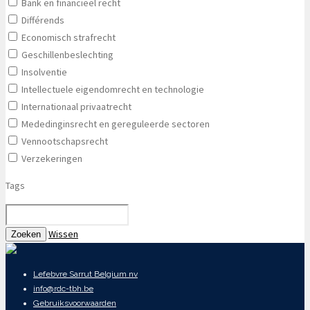
Bank en financieel recht
Différends
Economisch strafrecht
Geschillenbeslechting
Insolventie
Intellectuele eigendomrecht en technologie
Internationaal privaatrecht
Mededinginsrecht en gereguleerde sectoren
Vennootschapsrecht
Verzekeringen
Tags
Wissen
Zoeken
Lefebvre Sarrut Belgium nv
info@rdc-tbh.be
Gebruiksvoorwaarden