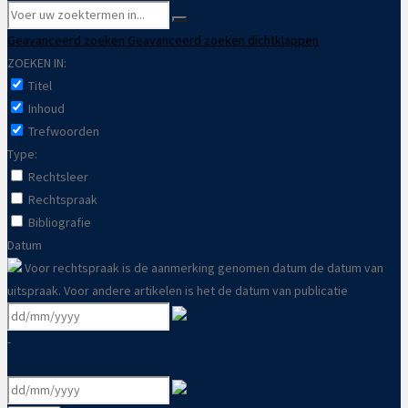
Geavanceerd zoeken
Geavanceerd zoeken dichtklappen
ZOEKEN IN:
Titel
Inhoud
Trefwoorden
Type:
Rechtsleer
Rechtspraak
Bibliografie
Datum
Voor rechtspraak is de aanmerking genomen datum de datum van
uitspraak. Voor andere artikelen is het de datum van publicatie
-