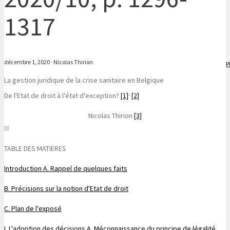
1317
décembre 1, 2020
·
Nicolas Thirion
P
La gestion juridique de la crise sanitaire en Belgique
,
De l'Etat de droit à l'état d'exception?
[1]
[2]
Nicolas
Thirion
[3]
TABLE DES MATIERES
Introduction
A. Rappel de quelques faits
B. Précisions sur la notion d'Etat de droit
C. Plan de l'exposé
I. L'adoption des décisions
A. Méconnaissance du principe de légalité