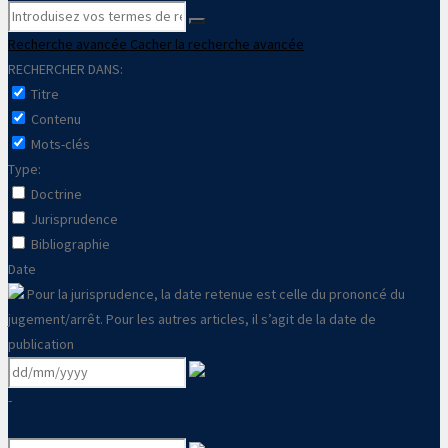
Recherche avancée
Cacher la recherche avancée
RECHERCHER DANS:
Titre
Contenu
Mots-clés
Type:
Doctrine
Jurisprudence
Bibliographie
Date
Pour la jurisprudence, la date retenue est celle du prononcé du
jugement/arrêt. Pour les autres articles, il s’agit de la date de
publication
-