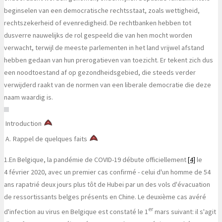
beginselen van een democratische rechtsstaat, zoals wettigheid,
rechtszekerheid of evenredigheid. De rechtbanken hebben tot
dusverre nauwelijks de rol gespeeld die van hen mocht worden
verwacht, terwijl de meeste parlementen in het land vrijwel afstand
hebben gedaan van hun prerogatieven van toezicht. Er tekent zich dus
een noodtoestand af op gezondheidsgebied, die steeds verder
verwijderd raakt van de normen van een liberale democratie die deze
naam waardig is.
Introduction
A.
Rappel de quelques faits
1.
En Belgique, la pandémie de COVID-19 débute officiellement
[4]
le
4 février 2020, avec un premier cas confirmé - celui d'un homme de 54
ans rapatrié deux jours plus tôt de Hubei par un des vols d'évacuation
de ressortissants belges présents en Chine. Le deuxième cas avéré
er
d'infection au virus en Belgique est constaté le 1
mars suivant: il s'agit