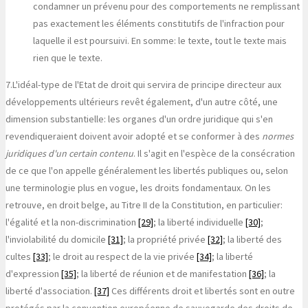
condamner un prévenu pour des comportements ne remplissant
pas exactement les éléments constitutifs de l'infraction pour
laquelle il est poursuivi. En somme: le texte, tout le texte mais
rien que le texte.
7.
L'idéal-type de l'Etat de droit qui servira de principe directeur aux
développements ultérieurs revêt également, d'un autre côté, une
dimension substantielle: les organes d'un ordre juridique qui s'en
revendiqueraient doivent avoir adopté et se conformer à des
normes
juridiques d'un certain contenu
. Il s'agit en l'espèce de la consécration
de ce que l'on appelle généralement les libertés publiques ou, selon
une terminologie plus en vogue, les droits fondamentaux. On les
retrouve, en droit belge, au Titre II de la Constitution, en particulier:
l'égalité et la non-discrimination
[29]
; la liberté individuelle
[30]
;
l'inviolabilité du domicile
[31]
; la propriété privée
[32]
; la liberté des
cultes
[33]
; le droit au respect de la vie privée
[34]
; la liberté
d'expression
[35]
; la liberté de réunion et de manifestation
[36]
; la
liberté d'association.
[37]
Ces différents droit et libertés sont en outre
protégés par la convention européenne de sauvegarde des droits de