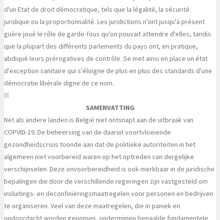
d'un Etat de droit démocratique, tels que la légalité, la sécurité
juridique ou la proportionnalité. Les juridictions n'ont jusqu'à présent
guère joué le rôle de garde-fous qu'on pouvait attendre d'elles, tandis
que la plupart des différents parlements du pays ont, en pratique,
abdiqué leurs prérogatives de contrôle. Se met ainsi en place un état
d'exception sanitaire qui s'éloigne de plus en plus des standards d'une
démocratie libérale digne de ce nom.
SAMENVATTING
Net als andere landen is België niet ontsnapt aan de uitbraak van
COPVID-19. De beheersing van de daaruit voortvloeiende
gezondheidscrisis toonde aan dat de politieke autoriteiten in het
algemeen niet voorbereid waren op het optreden van dergelijke
verschijnselen. Deze onvoorbereidheid is ook merkbaar in de juridische
bepalingen die door de verschillende regeringen zijn vastgesteld om
insluitings- en deconfiniëringsmaatregelen voor personen en bedrijven
te organiseren. Veel van deze maatregelen, die in paniek en
ondoordacht worden genomen, ondermijnen bepaalde fundamentele