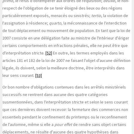
primo
, le refus d'obtempérer aux ordres de réquisition;
deuxio
, le non-
respect de l'obligation de se tenir éloigné des lieux ou des régions
particulièrement exposés, menacés ou sinistrés;
tertio
, la violation de
l'assignation à résidence;
quarto
, la méconnaissance de l'interdiction
de tout déplacement ou mouvement de population. En tant que la loi de
2007 consiste en une délégation faite au ministre de l'Intérieur d'ériger
certains comportements en infractions pénales, elle ne peut être que
d'interprétation stricte.
[52]
En outre, les termes employés dans les
articles 181 et 182 de la loi de 2007 ne faisant l'objet d'aucune définition
légale, ils doivent, selon la meilleure doctrine, être interprétés dans
leur sens courant.
[53]
Or bon nombre d'obligations contenues dans les arrêtés ministériels
successifs ne rentrent dans aucune des quatre catégories
susmentionnées, dans l'interprétation stricte et selon le sens courant
que ces dernières doivent recevoir: la fermeture des commerces non
essentiels pendant le confinement du printemps ou le reconfinement
de l'automne, même si elle a
pour effet
de rendre sans objet certains
déplacements, ne résulte d'aucune des quatre hypothèses dans