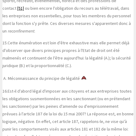
sportif, récréatif, événementiel, horeca et des professions de
contact
[51]
ou bien encore l'obligation du recours au télétravail, dans
les entreprises non essentielles, pour tous les membres du personnel
dont la fonction s'y prête. Ces diverses mesures s'apparentent donc à
un
reconfinement
.
15.
Cette énumération est loin d'être exhaustive mais elle permet déjà
d'observer que divers principes propres à l'Etat de droit ont été
malmenés et continuent de l'être aujourd'hui: la légalité (A.); la sécurité
juridique (B.) et la proportionnalité (C.).
A.
Méconnaissance du principe de légalité
16.
Est-il d'abord légal d'imposer aux citoyens et aux entreprises toutes
les obligations susmentionnées en les sanctionnant (ou en prétendant
les sanctionner) par les peines d'amende ou d'emprisonnement
prévues à l'article 187 de la loi du 15 mai 2007? La réponse est, en bonne
logique, négative. En effet, cet article 187, rappelons-le, ne vise qu'à
punir les comportements visés aux articles 181 et 182 de la même loi: