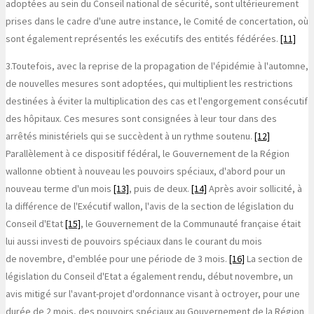
adoptées au sein du Conseil national de sécurité, sont ultérieurement
prises dans le cadre d'une autre instance, le Comité de concertation, où
sont également représentés les exécutifs des entités fédérées.
[11]
3.
Toutefois, avec la reprise de la propagation de l'épidémie à l'automne,
de nouvelles mesures sont adoptées, qui multiplient les restrictions
destinées à éviter la multiplication des cas et l'engorgement consécutif
des hôpitaux. Ces mesures sont consignées à leur tour dans des
arrêtés ministériels qui se succèdent à un rythme soutenu.
[12]
Parallèlement à ce dispositif fédéral, le Gouvernement de la Région
wallonne obtient à nouveau les pouvoirs spéciaux, d'abord pour un
nouveau terme d'un mois
[13]
, puis de deux.
[14]
Après avoir sollicité, à
la différence de l'Exécutif wallon, l'avis de la section de législation du
Conseil d'Etat
[15]
, le Gouvernement de la Communauté française était
lui aussi investi de pouvoirs spéciaux dans le courant du mois
de novembre, d'emblée pour une période de 3 mois.
[16]
La section de
législation du Conseil d'Etat a également rendu, début novembre, un
avis mitigé sur l'avant-projet d'ordonnance visant à octroyer, pour une
durée de 2 mois, des pouvoirs spéciaux au Gouvernement de la Région