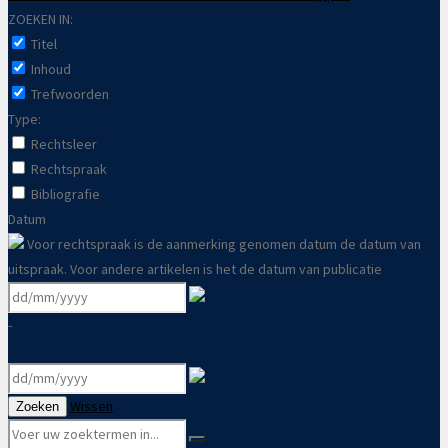
ZOEKEN IN:
Titel
Inhoud
Trefwoorden
Type:
Rechtsleer
Rechtspraak
Bibliografie
Datum
Voor rechtspraak is de aanmerking genomen datum de datum van
uitspraak. Voor andere artikelen is het de datum van publicatie
-
Wissen
Zoeken