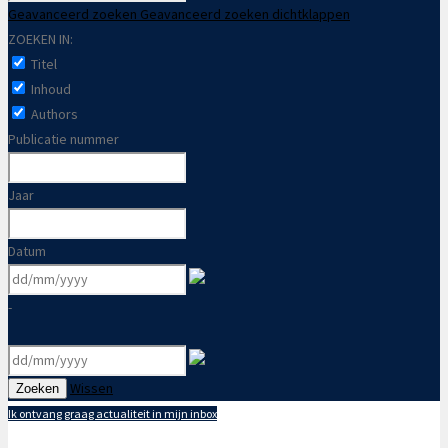
Geavanceerd zoeken
Geavanceerd zoeken dichtklappen
ZOEKEN IN:
Titel
Inhoud
Authors
Publicatie nummer
Jaar
Datum
-
Wissen
Zoeken
Ik ontvang graag actualiteit in mijn inbox