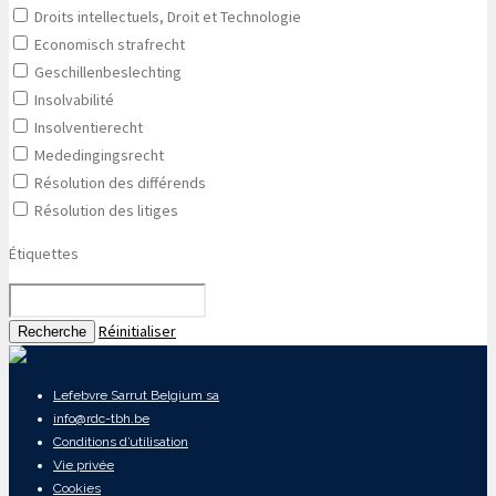
Droits intellectuels, Droit et Technologie
Economisch strafrecht
Geschillenbeslechting
Insolvabilité
Insolventierecht
Mededingingsrecht
Résolution des différends
Résolution des litiges
Étiquettes
Réinitialiser
Recherche
Lefebvre Sarrut Belgium sa
info@rdc-tbh.be
Conditions d’utilisation
Vie privée
Cookies