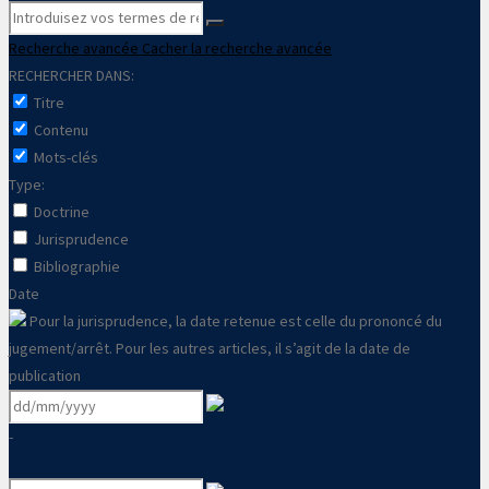
Recherche avancée
Cacher la recherche avancée
RECHERCHER DANS:
Titre
Contenu
Mots-clés
Type:
Doctrine
Jurisprudence
Bibliographie
Date
Pour la jurisprudence, la date retenue est celle du prononcé du
jugement/arrêt. Pour les autres articles, il s’agit de la date de
publication
-