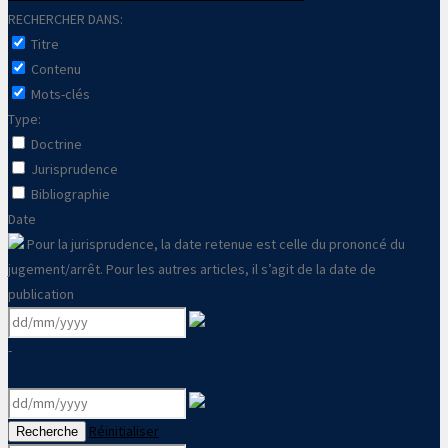
RECHERCHER DANS:
Titre
Contenu
Mots-clés
Type:
Doctrine
Jurisprudence
Bibliographie
Date
Pour la jurisprudence, la date retenue est celle du prononcé du
jugement/arrêt. Pour les autres articles, il s’agit de la date de
publication
-
Réinitialiser
Recherche