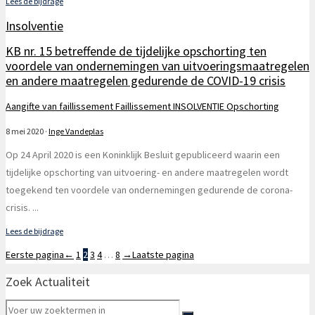
Lees de bijdrage
Insolventie
KB nr. 15 betreffende de tijdelijke opschorting ten
voordele van ondernemingen van uitvoeringsmaatregelen
en andere maatregelen gedurende de COVID-19 crisis
Aangifte van faillissement
Faillissement
INSOLVENTIE
Opschorting
8 mei 2020
·
Inge Vandeplas
Op 24 April 2020 is een Koninklijk Besluit gepubliceerd waarin een
tijdelijke opschorting van uitvoering- en andere maatregelen wordt
toegekend ten voordele van ondernemingen gedurende de corona-
crisis.
...
Lees de bijdrage
Eerste pagina
←
1
2
3
4
…
8
→
Laatste pagina
Zoek Actualiteit