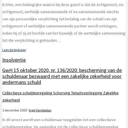
Echter, een belangrijke nuance bij deze gunst is dat de echtgenoot, ex-
echtgenoot, wettelijk samenwonende of ex-samenwonende slechts
van zijn persoonlijke verplichting tot betaling van de schuld van zijn
echtgenoot of wettelijke samenwonende partner wordt ontslagen,
indien hij of zij uit hoofde van het huwelijk of de wettelijke samenwoning
tot die verplichting is gehouden.
...
Lees de bijdrage
Insolventie
GwH 15 oktober 2020, nr. 136/2020: bescherming van de
schuldenaar bezwaard met een zakelijke zekerheid voor
andermans schuld
Collectieve schuldenregeling
Schorsing
Tenuitvoerlegging
Zakelijke
zekerheid
1 december 2020
·
Inge Vandeplas
In dit arrest wordt een schuldenaar toegelaten tot een collectieve
schuldenregeling. De aanleiding tot de collectieve schuldenregeling