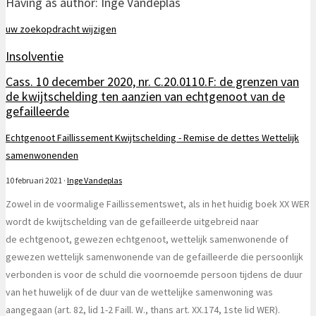
Having as author:
Inge Vandeplas
uw zoekopdracht wijzigen
Insolventie
Cass. 10 december 2020, nr. C.20.0110.F: de grenzen van
de kwijtschelding ten aanzien van echtgenoot van de
gefailleerde
Echtgenoot
Faillissement
Kwijtschelding - Remise de dettes
Wettelijk
samenwonenden
10 februari 2021
·
Inge Vandeplas
Zowel in de voormalige Faillissementswet, als in het huidig boek XX WER
wordt de kwijtschelding van de gefailleerde uitgebreid naar
de echtgenoot, gewezen echtgenoot, wettelijk samenwonende of
gewezen wettelijk samenwonende van de gefailleerde die persoonlijk
verbonden is voor de schuld die voornoemde persoon tijdens de duur
van het huwelijk of de duur van de wettelijke samenwoning was
aangegaan (art. 82, lid 1-2 Faill. W., thans art. XX.174, 1ste lid WER).