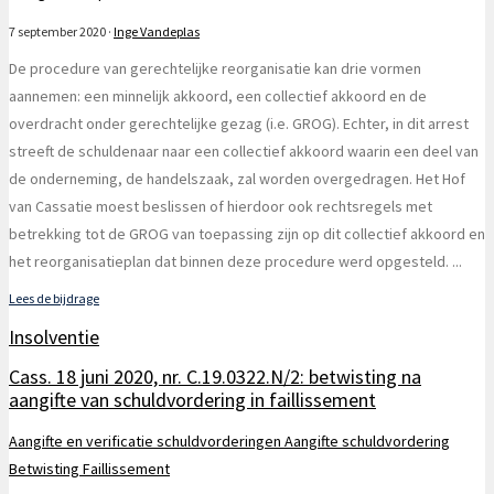
7 september 2020
·
Inge Vandeplas
De procedure van gerechtelijke reorganisatie kan drie vormen
aannemen: een minnelijk akkoord, een collectief akkoord en de
overdracht onder gerechtelijke gezag (i.e. GROG). Echter, in dit arrest
streeft de schuldenaar naar een collectief akkoord waarin een deel van
de onderneming, de handelszaak, zal worden overgedragen. Het Hof
van Cassatie moest beslissen of hierdoor ook rechtsregels met
betrekking tot de GROG van toepassing zijn op dit collectief akkoord en
het reorganisatieplan dat binnen deze procedure werd opgesteld.
...
Lees de bijdrage
Insolventie
Cass. 18 juni 2020, nr. C.19.0322.N/2: betwisting na
aangifte van schuldvordering in faillissement
Aangifte en verificatie schuldvorderingen
Aangifte schuldvordering
Betwisting
Faillissement