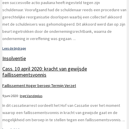
een succesvolle actio pauliana heeft ingesteld tegen zijn
schuldenaar. Voorafgaand had de schuldenaar reeds een procedure van
gerechtelijke reorganisatie doorlopen waarbij een collectief akkoord
met de schuldeisers was gehomologeerd. Dit akkoord werd dan op zijn
beurt ingetrokken door de ondernemingsrechtbank, waarna de
onderneming in vereffening was gegaan.
...
Lees de bijdrage
Insolventie
Cass. 10 april 2020: kracht van gewijsde
faillissementsvonnis
Faillissement
Hoger beroep
Termijn
Verzet
9 juni 2020
·
Inge Vandeplas
In dit cassatiearrest oordeelt het Hof van Cassatie over het moment
waarop een faillissementsvonnis in kracht van gewijsde gaat en de
mogelijkheid om beroep in te stellen tegen een faillissementsvonnis.
...