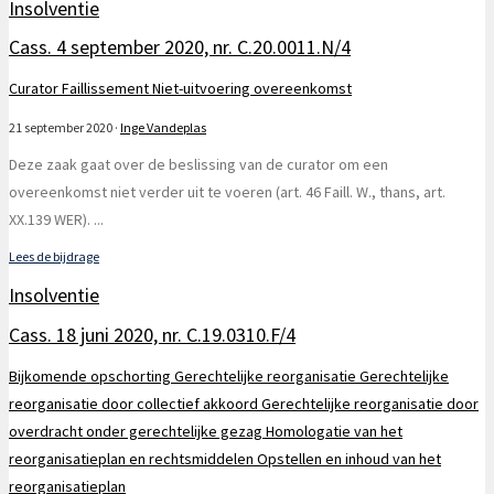
Insolventie
Cass. 4 september 2020, nr. C.20.0011.N/4
Curator
Faillissement
Niet-uitvoering overeenkomst
21 september 2020
·
Inge Vandeplas
Deze zaak gaat over de beslissing van de curator om een
overeenkomst niet verder uit te voeren (art. 46 Faill. W., thans, art.
XX.139 WER).
...
Lees de bijdrage
Insolventie
Cass. 18 juni 2020, nr. C.19.0310.F/4
Bijkomende opschorting
Gerechtelijke reorganisatie
Gerechtelijke
reorganisatie door collectief akkoord
Gerechtelijke reorganisatie door
overdracht onder gerechtelijke gezag
Homologatie van het
reorganisatieplan en rechtsmiddelen
Opstellen en inhoud van het
reorganisatieplan