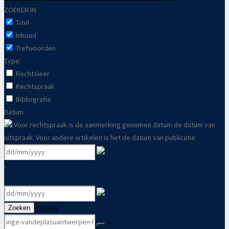
ZOEKEN IN:
Titel
Inhoud
Trefwoorden
Type:
Rechtsleer
Rechtspraak
Bibliografie
Datum
Voor rechtspraak is de aanmerking genomen datum de datum van
uitspraak. Voor andere artikelen is het de datum van publicatie
-
Wissen
Zoeken