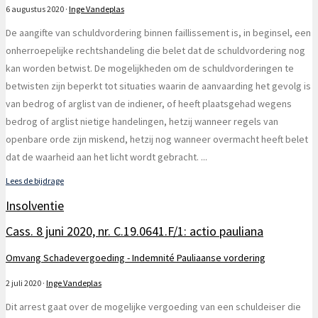
6 augustus 2020
·
Inge Vandeplas
De aangifte van schuldvordering binnen faillissement is, in beginsel, een
onherroepelijke rechtshandeling die belet dat de schuldvordering nog
kan worden betwist. De mogelijkheden om de schuldvorderingen te
betwisten zijn beperkt tot situaties waarin de aanvaarding het gevolg is
van bedrog of arglist van de indiener, of heeft plaatsgehad wegens
bedrog of arglist nietige handelingen, hetzij wanneer regels van
openbare orde zijn miskend, hetzij nog wanneer overmacht heeft belet
dat de waarheid aan het licht wordt gebracht.
...
Lees de bijdrage
Insolventie
Cass. 8 juni 2020, nr. C.19.0641.F/1: actio pauliana
Omvang
Schadevergoeding - Indemnité
Pauliaanse vordering
2 juli 2020
·
Inge Vandeplas
Dit arrest gaat over de mogelijke vergoeding van een schuldeiser die