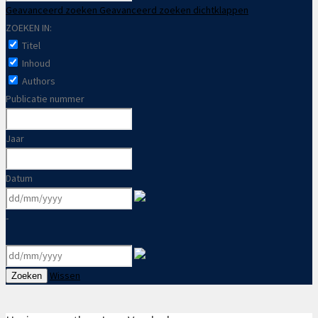
Geavanceerd zoeken
Geavanceerd zoeken dichtklappen
ZOEKEN IN:
Titel
Inhoud
Authors
Publicatie nummer
Jaar
Datum
-
Wissen
Zoeken